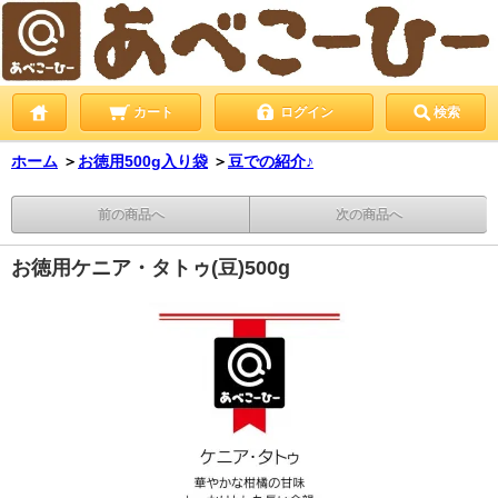
カート
ログイン
検索
ホーム
＞
お徳用500g入り袋
＞
豆での紹介♪
前の商品へ
次の商品へ
お徳用ケニア・タトゥ(豆)500g