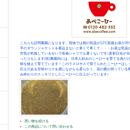
こちらも訪問農園になります。現地では朝の気温が12℃前後お昼が35℃・
手のダウンジャケットを着込まないと寒くて寒くて・・・お昼は気温が
空気が乾燥しているせいで長袖シャツでも暑くないです♪直射日光が
ったりもします(笑)農園内には、日本人好みのこーひーを育てる為だ
樹を植えて育てています！このラスロサスで育てられたこーひーはし
応えのある甘味やコクを感じながらも柔らかく、花の蜜が持っている
み終わりのスッキリとしたこーひーに仕上がっています♪
買い物を続ける
この商品について問い合わせる