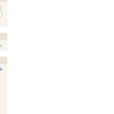
ら
金
み