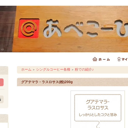
ホーム
シングルコーヒー各種
粉での紹介♪
＞
＞
グアテマラ・ラスロサス(粉)200g
！