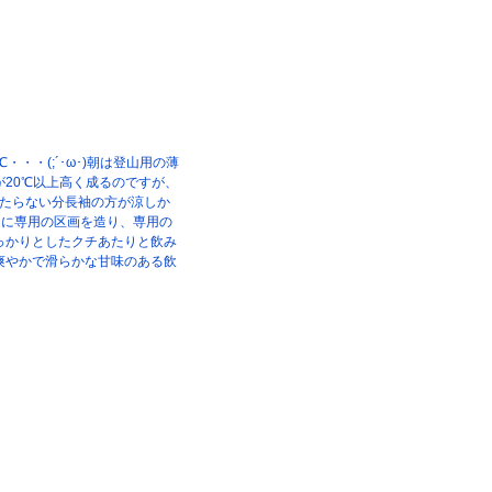
・・(;´･ω･)朝は登山用の薄
20℃以上高く成るのですが、
当たらない分長袖の方が涼しか
けに専用の区画を造り、専用の
っかりとしたクチあたりと飲み
爽やかで滑らかな甘味のある飲