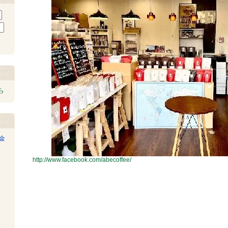
ら
金
み
http://www.facebook.com/abecoffee/