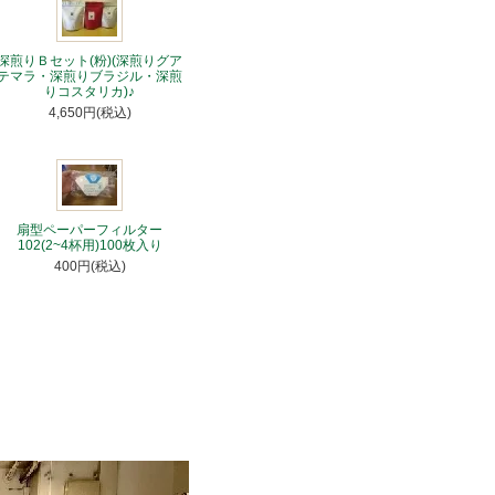
深煎りＢセット(粉)(深煎りグア
テマラ・深煎りブラジル・深煎
りコスタリカ)♪
4,650円(税込)
扇型ペーパーフィルター
102(2~4杯用)100枚入り
400円(税込)