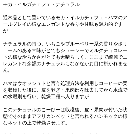
モカ・イルガチェフェ・ナチュラル
通常品として置いているモカ・イルガチェフェ・ハマのア
ールグレイの様なエレガントな香りや甘味も魅力的です
が、
ナチュラルの持つ、いちごやブルーベリー系の香りやボリ
ュームのある甘味がとてもジューシーでミルクチョコレー
トの様な滑らかさがとても素晴らしく、ここまで綺麗でエ
レガントな余韻のナチュラルもなかなかお目に掛かれませ
ん。
ハマはウオッシュドと言う処理方法を利用しコーヒーの実
を収穫した後に、皮を剥ぎ・果肉部を除去してから水流で
の水選別を行い、乾燥工程へ入りますが
このナチュラルのこーひーは収穫後、皮・果肉が付いた状
態でそのままアフリカンベッドと言われるハンモックの様
なネットの上で乾燥させます。