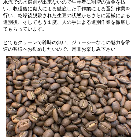
水流での水選別が出来ないので生産者に割増の賃金を払
い、収穫後に職人による徹底した手作業による選別作業を
行い、乾燥後脱穀された生豆の状態からさらに器械による
選別後、そしてもう１度、人の手による選別作業を徹底し
てもらっています。
とてもクリーンで雑味の無い、ジューシーなこの魅力を常
連の客様へお勧めしたいので、是非お楽しみ下さい！