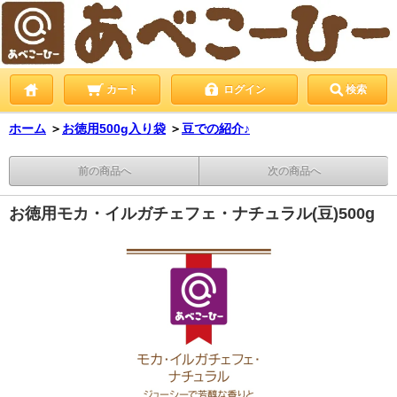
カート
ログイン
検索
ホーム
＞
お徳用500g入り袋
＞
豆での紹介♪
前の商品へ
次の商品へ
お徳用モカ・イルガチェフェ・ナチュラル(豆)500g