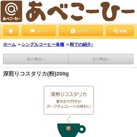
カート
ログイン
検索
ホーム
＞
シングルコーヒー各種
＞
粉での紹介♪
前の商品へ
次の商品へ
深煎りコスタリカ(粉)200g